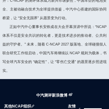
升：C-NCAP 的测评体系成为新兴市场参照，中国车企的电池安
全、主被动融合技术为全球提供借鉴，中汽中心搭建的国际协同
桥梁，让 “安全无国界” 从愿景变为行动。
正如中汽中心董事长安铁成在大会开幕演讲中所说：“NCAP
体系不仅是安全共识的转化者，更是技术进步的推动者、公共利
益的守护者。” 未来，随着 C-NCAP 2027 版落地、全球碰撞假人
联合研究工作组启动，中国汽车将继续以 NCAP 规则为载体，书
写全球汽车安全的 “确定性”，让 “零伤亡交通” 的愿景逐步照进现
实。
中汽测评新浪微博
其他NCAP组织
友情