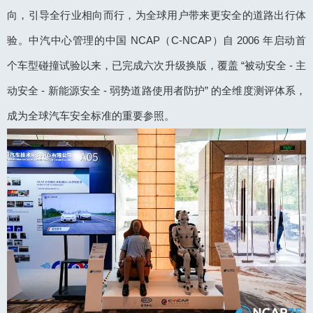
向，引导全行业相向而行，为全球用户带来更安全的道路出行体
验。中汽中心管理的中国 NCAP（C-NCAP）自 2006 年启动首
个车型碰撞试验以来，已完成六次升级换版，覆盖 “被动安全 - 主
动安全 - 新能源安全 - 弱势道路使用者防护” 的全维度测评体系，
成为全球汽车安全标准的重要参照。