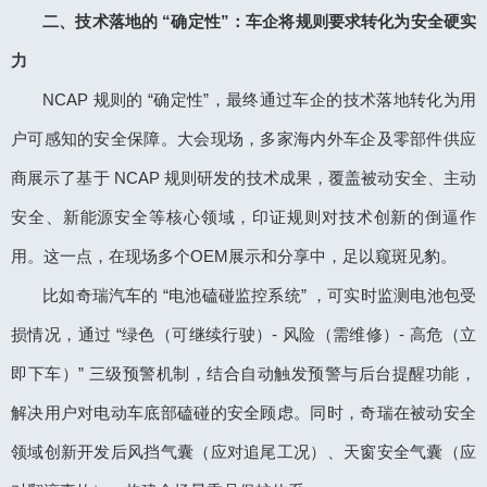
二、技术落地的 “确定性”：车企将规则要求转化为安全硬实
力
NCAP 规则的 “确定性”，最终通过车企的技术落地转化为用
户可感知的安全保障。大会现场，多家海内外车企及零部件供应
商展示了基于 NCAP 规则研发的技术成果，覆盖被动安全、主动
安全、新能源安全等核心领域，印证规则对技术创新的倒逼作
用。这一点，在现场多个OEM展示和分享中，足以窥斑见豹。
比如奇瑞汽车的 “电池磕碰监控系统” ，可实时监测电池包受
损情况，通过 “绿色（可继续行驶）- 风险（需维修）- 高危（立
即下车）” 三级预警机制，结合自动触发预警与后台提醒功能，
解决用户对电动车底部磕碰的安全顾虑。同时，奇瑞在被动安全
领域创新开发后风挡气囊（应对追尾工况）、天窗安全气囊（应