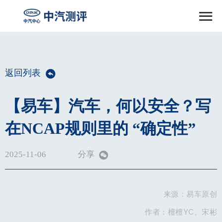

返回列表
【易车】汽车，何以安全？写
在NCAP规则里的 “确定性”
2025-11-06
分享
来源：易车原创
作者：檀檀YC、宋彬