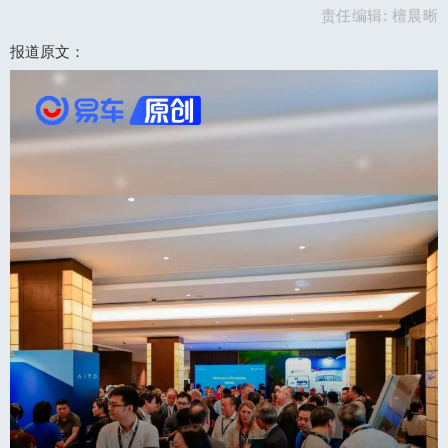
责任编辑: 檀晨晰
报道原文：