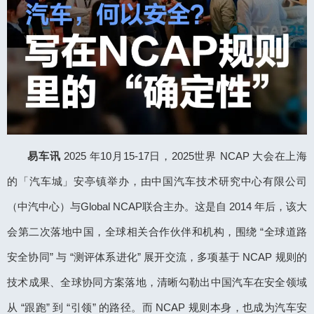
易车讯
2025 年10月15-17日，2025世界 NCAP 大会在上海
的「汽车城」安亭镇举办，由中国汽车技术研究中心有限公司
（中汽中心）与Global NCAP联合主办。这是自 2014 年后，该大
会第二次落地中国，全球相关合作伙伴和机构，围绕 “全球道路
安全协同” 与 “测评体系进化” 展开交流，多项基于 NCAP 规则的
技术成果、全球协同方案落地，清晰勾勒出中国汽车在安全领域
从 “跟跑” 到 “引领” 的路径。而 NCAP 规则本身，也成为汽车安