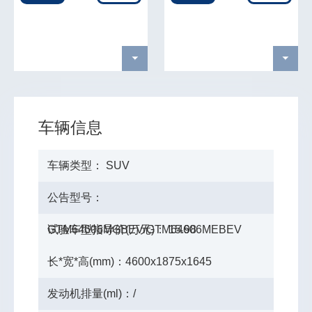
车辆信息
车辆类型： SUV
公告型号：
GTM64606MGBEV/GTM64606MEBEV
试验车型指导价(万元)： 15.98
长*宽*高(mm)：4600x1875x1645
发动机排量(ml)：/