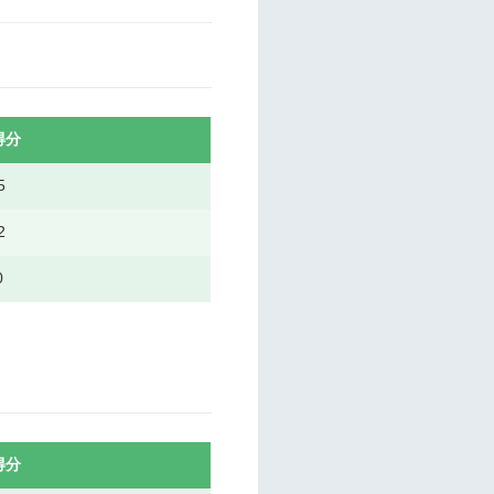
得分
5
2
0
得分