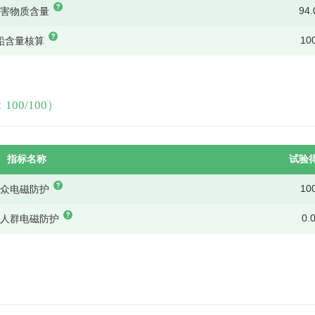
94.
有害物质含量
10
铅含量核算
00/100）
指标名称
试验
10
公众电磁防护
0.
感人群电磁防护