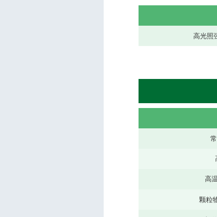
高光照
高
颗粒